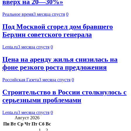
вверх на 20—30%»
Реальное время
3 месяца спустя
0
Под Москвой сгорел дом бравшего
Берлин советского генерала
Lenta.ru
3 месяца спустя
0
Цена на аренду жилья снизилась на
фоне резкого роста предложения
Российская Газета
3 месяца спустя
0
Строительство в России столкнулось с
серьезными проблемами
Lenta.ru
3 месяца спустя
0
Август 2026
Пн
Вт
Ср
Чт
Пт
Сб
Вс
1
2