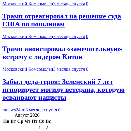
Московский Комсомолец
3 месяца спустя
0
Трамп отреагировал на решение суда
США по пошлинам
Московский Комсомолец
3 месяца спустя
0
Трамп анонсировал «замечательную»
встречу с лидером Китая
Московский Комсомолец
3 месяца спустя
0
Забыл деда-героя: Зеленский 7 лет
игнорирует могилу ветерана, которую
осваивают нацисты
runews24.ru
3 месяца спустя
0
Август 2026
Пн
Вт
Ср
Чт
Пт
Сб
Вс
1
2