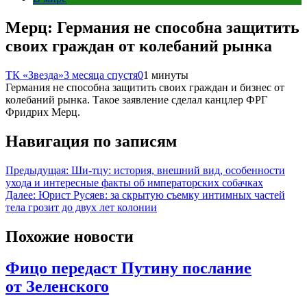
Мерц: Германия не способна защитить
своих граждан от колебаний рынка
ТК «Звезда»
3 месяца спустя
0
1 минуты
Германия не способна защитить своих граждан и бизнес от
колебаний рынка. Такое заявление сделал канцлер ФРГ
Фридрих Мерц.
Навигация по записям
Предыдущая:
Ши-тцу: история, внешний вид, особенности
ухода и интересные факты об императорских собачках
Далее:
Юрист Русяев: за скрытую съемку интимных частей
тела грозит до двух лет колонии
Похожие новости
Фицо передаст Путину послание
от Зеленского