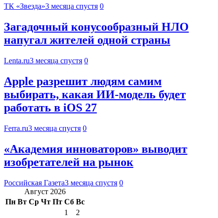
ТК «Звезда»
3 месяца спустя
0
Загадочный конусообразный НЛО
напугал жителей одной страны
Lenta.ru
3 месяца спустя
0
Apple разрешит людям самим
выбирать, какая ИИ-модель будет
работать в iOS 27
Ferra.ru
3 месяца спустя
0
«Академия инноваторов» выводит
изобретателей на рынок
Российская Газета
3 месяца спустя
0
Август 2026
Пн
Вт
Ср
Чт
Пт
Сб
Вс
1
2