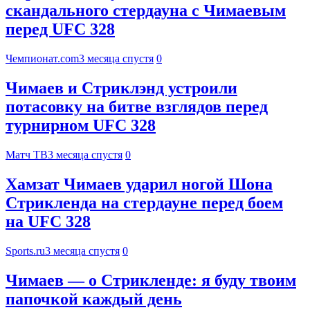
скандального стердауна с Чимаевым
перед UFC 328
Чемпионат.com
3 месяца спустя
0
Чимаев и Стриклэнд устроили
потасовку на битве взглядов перед
турнирном UFC 328
Матч ТВ
3 месяца спустя
0
Хамзат Чимаев ударил ногой Шона
Стрикленда на стердауне перед боем
на UFC 328
Sports.ru
3 месяца спустя
0
Чимаев — о Стрикленде: я буду твоим
папочкой каждый день