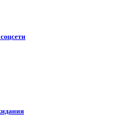
 соцсети
жидания