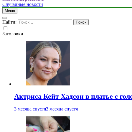
Случайные новости
Меню
Найти:
Заголовки
Актриса Кейт Хадсон в платье с го
3 месяца спустя
3 месяца спустя