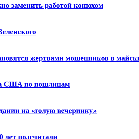
жно заменить работой конюхом
Зеленского
тановятся жертвами мошенников в майск
да США по пошлинам
дании на «голую вечеринку»
10 лет подсчитали