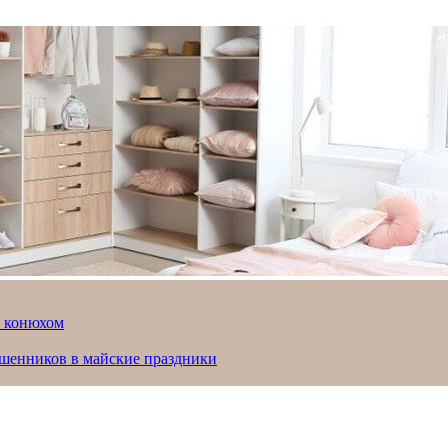
й конюхом
ошенников в майские праздники