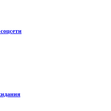
 соцсети
жидания