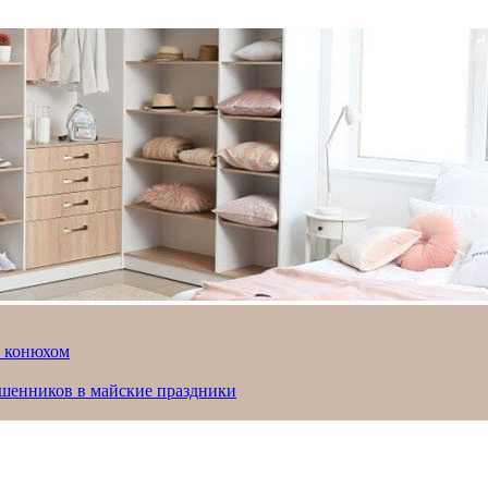
й конюхом
ошенников в майские праздники