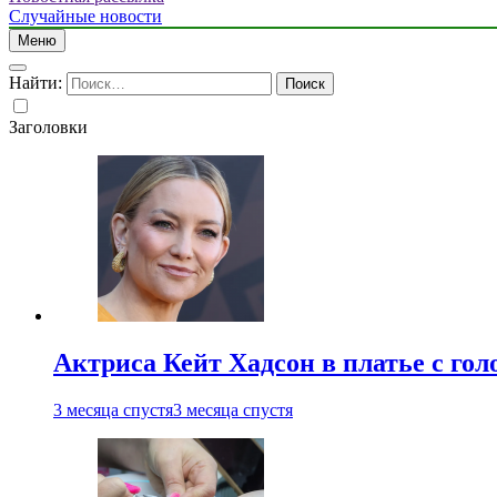
Случайные новости
Меню
Найти:
Заголовки
Актриса Кейт Хадсон в платье с го
3 месяца спустя
3 месяца спустя