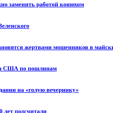
жно заменить работой конюхом
Зеленского
тановятся жертвами мошенников в майск
да США по пошлинам
дании на «голую вечеринку»
10 лет подсчитали