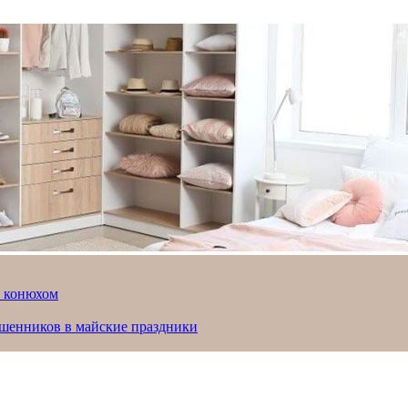
й конюхом
ошенников в майские праздники