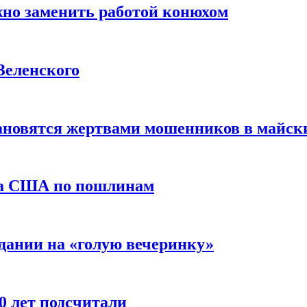
жно заменить работой конюхом
Зеленского
тановятся жертвами мошенников в майск
да США по пошлинам
дании на «голую вечеринку»
10 лет подсчитали