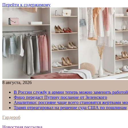
Перейти к содержимому
8 августа, 2026
В России службу в армии теперь можно заменить работо
Фицо передаст Путину послание от Зеленского
Аналитики: россияне чаще всего становятся жертвами м
Трамп отреагировал на решение суда США по пошлинам
Гардероб
Новостная рассылка