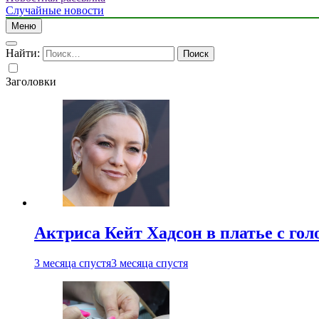
Случайные новости
Меню
Найти:
Заголовки
Актриса Кейт Хадсон в платье с го
3 месяца спустя
3 месяца спустя