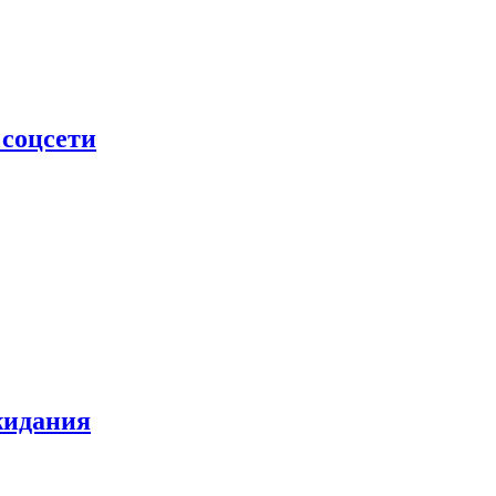
 соцсети
жидания