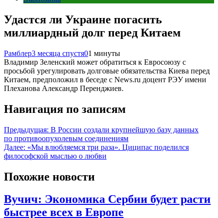
Удастся ли Украине погасить
миллиардный долг перед Китаем
Рамблер
3 месяца спустя
0
1 минуты
Владимир Зеленский может обратиться к Евросоюзу с
просьбой урегулировать долговые обязательства Киева перед
Китаем, предположил в беседе с News.ru доцент РЭУ имени
Плеханова Александр Перенджиев.
Навигация по записям
Предыдущая:
В России создали крупнейшую базу данных
по противоопухолевым соединениям
Далее:
«Мы влюбляемся три раза». Циципас поделился
философской мыслью о любви
Похожие новости
Вучич: Экономика Сербии будет расти
быстрее всех в Европе