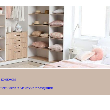
й конюхом
ошенников в майские праздники