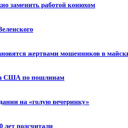
жно заменить работой конюхом
Зеленского
тановятся жертвами мошенников в майск
да США по пошлинам
дании на «голую вечеринку»
10 лет подсчитали