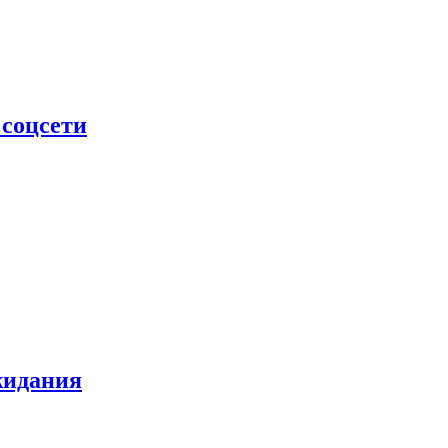
 соцсети
жидания