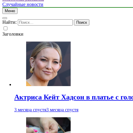
Случайные новости
Меню
Найти:
Заголовки
Актриса Кейт Хадсон в платье с го
3 месяца спустя
3 месяца спустя