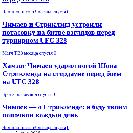
Чемпионат.com
3 месяца спустя
0
Чимаев и Стриклэнд устроили
потасовку на битве взглядов перед
турнирном UFC 328
Матч ТВ
3 месяца спустя
0
Хамзат Чимаев ударил ногой Шона
Стрикленда на стердауне перед боем
на UFC 328
Sports.ru
3 месяца спустя
0
Чимаев — о Стрикленде: я буду твоим
папочкой каждый день
Чемпионат.com
3 месяца спустя
0
Август 2026