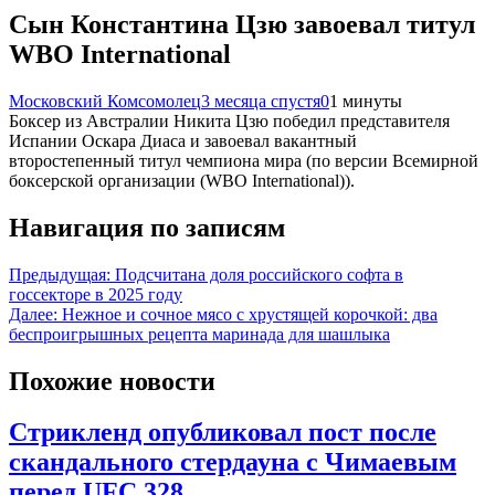
Сын Константина Цзю завоевал титул
WBO International
Московский Комсомолец
3 месяца спустя
0
1 минуты
Боксер из Австралии Никита Цзю победил представителя
Испании Оскара Диаса и завоевал вакантный
второстепенный титул чемпиона мира (по версии Всемирной
боксерской организации (WBO International)).
Навигация по записям
Предыдущая:
Подсчитана доля российского софта в
госсекторе в 2025 году
Далее:
Нежное и сочное мясо с хрустящей корочкой: два
беспроигрышных рецепта маринада для шашлыка
Похожие новости
Стрикленд опубликовал пост после
скандального стердауна с Чимаевым
перед UFC 328