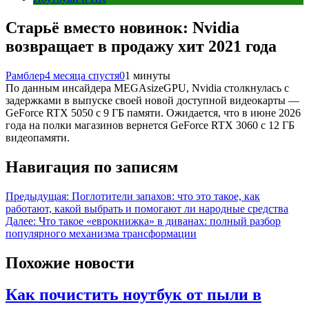
Старьё вместо новинок: Nvidia
возвращает в продажу хит 2021 года
Рамблер
4 месяца спустя
0
1 минуты
По данным инсайдера MEGAsizeGPU, Nvidia столкнулась с
задержками в выпуске своей новой доступной видеокарты —
GeForce RTX 5050 с 9 ГБ памяти. Ожидается, что в июне 2026
года на полки магазинов вернется GeForce RTX 3060 с 12 ГБ
видеопамяти.
Навигация по записям
Предыдущая:
Поглотители запахов: что это такое, как
работают, какой выбрать и помогают ли народные средства
Далее:
Что такое «еврокнижка» в диванах: полный разбор
популярного механизма трансформации
Похожие новости
Как почистить ноутбук от пыли в