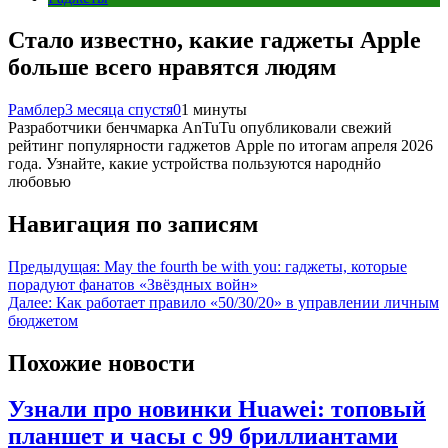
Стало известно, какие гаджеты Apple
больше всего нравятся людям
Рамблер
3 месяца спустя
0
1 минуты
Разработчики бенчмарка AnTuTu опубликовали свежий
рейтинг популярности гаджетов Apple по итогам апреля 2026
года. Узнайте, какие устройства пользуются народнйо
любовью
Навигация по записям
Предыдущая:
May the fourth be with you: гаджеты, которые
порадуют фанатов «Звёздных войн»
Далее:
Как работает правило «50/30/20» в управлении личным
бюджетом
Похожие новости
Узнали про новинки Huawei: топовый
планшет и часы с 99 бриллиантами