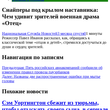
Снайперы под крылом наставника:
Чем удивит зрителей военная драма
«Отец»
Национальная Служба Новостей
3 месяца спустя
0
1 минуты
Режиссер Павел Иванов рассказал, как, обращаясь к
классической теме «отцов и детей», стремился достучаться до
души и сердец зрителей.
Навигация по записям
Предыдущая:
Пять российских авиакомпаний сообщили об
изменении правил провоза пауэрбанков
Далее:
Названы две распространенные ошибки при мытье
головы
Похожие новости
Сэм Уортингтон сбежит из тюрьмы,
чтобы отыскать своего сына, в сериале