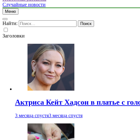
Случайные новости
Меню
Найти:
Заголовки
Актриса Кейт Хадсон в платье с го
3 месяца спустя
3 месяца спустя