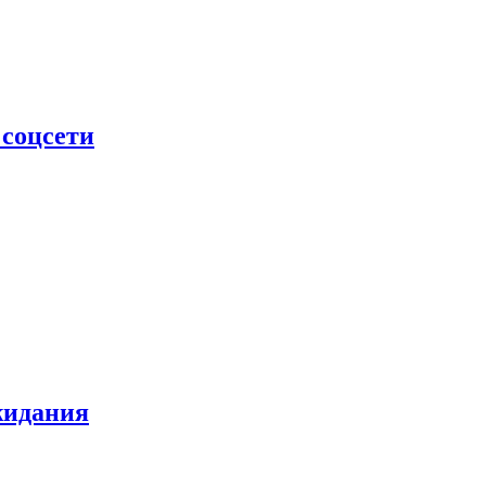
 соцсети
жидания