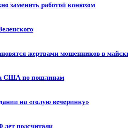
жно заменить работой конюхом
Зеленского
тановятся жертвами мошенников в майск
да США по пошлинам
дании на «голую вечеринку»
10 лет подсчитали