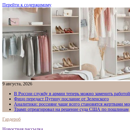
Перейти к содержимому
9 августа, 2026
В России службу в армии теперь можно заменить работо
Фицо передаст Путину послание от Зеленского
Аналитики: россияне чаще всего становятся жертвами м
Трамп отреагировал на решение суда США по пошлинам
Гардероб
Новостная рассылка