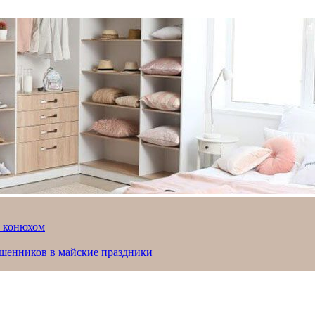
й конюхом
ошенников в майские праздники