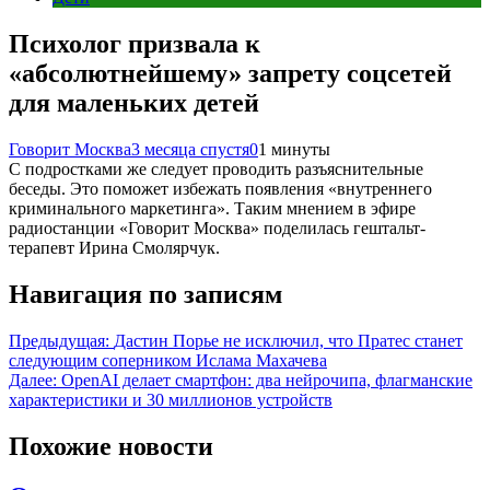
Психолог призвала к
«абсолютнейшему» запрету соцсетей
для маленьких детей
Говорит Москва
3 месяца спустя
0
1 минуты
С подростками же следует проводить разъяснительные
беседы. Это поможет избежать появления «внутреннего
криминального маркетинга». Таким мнением в эфире
радиостанции «Говорит Москва» поделилась гештальт-
терапевт Ирина Смолярчук.
Навигация по записям
Предыдущая:
Дастин Порье не исключил, что Пратес станет
следующим соперником Ислама Махачева
Далее:
OpenAI делает смартфон: два нейрочипа, флагманские
характеристики и 30 миллионов устройств
Похожие новости