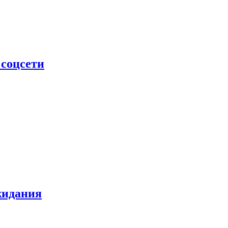
 соцсети
жидания