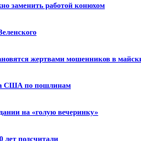
жно заменить работой конюхом
Зеленского
тановятся жертвами мошенников в майск
да США по пошлинам
дании на «голую вечеринку»
10 лет подсчитали