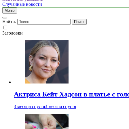
Случайные новости
Меню
Найти:
Заголовки
Актриса Кейт Хадсон в платье с го
3 месяца спустя
3 месяца спустя