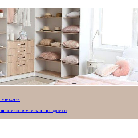
й конюхом
ошенников в майские праздники