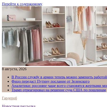
Перейти к содержимому
8 августа, 2026
В России службу в армии теперь можно заменить работо
Фицо передаст Путину послание от Зеленского
Аналитики: россияне чаще всего становятся жертвами м
Трамп отреагировал на решение суда США по пошлинам
Гардероб
Новостная рассылка