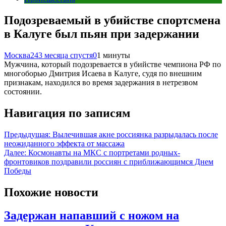
Подозреваемый в убийстве спортсмена
в Калуге был пьян при задержании
Москва24
3 месяца спустя
0
1 минуты
Мужчина, который подозревается в убийстве чемпиона РФ по
многоборью Дмитрия Исаева в Калуге, судя по внешним
признакам, находился во время задержания в нетрезвом
состоянии.
Навигация по записям
Предыдущая:
Вылечившая акне россиянка разрыдалась после
неожиданного эффекта от массажа
Далее:
Космонавты на МКС с портретами родных-
фронтовиков поздравили россиян с приближающимся Днем
Победы
Похожие новости
Задержан напавший с ножом на