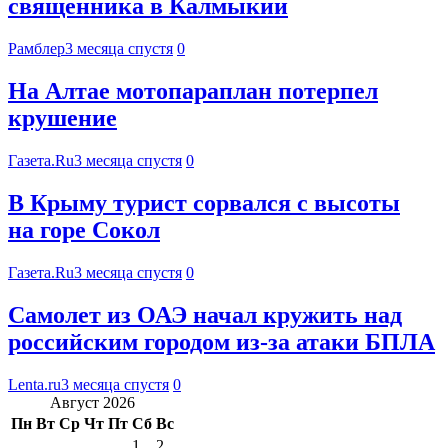
священника в Калмыкии
Рамблер
3 месяца спустя
0
На Алтае мотопараплан потерпел
крушение
Газета.Ru
3 месяца спустя
0
В Крыму турист сорвался с высоты
на горе Сокол
Газета.Ru
3 месяца спустя
0
Самолет из ОАЭ начал кружить над
российским городом из-за атаки БПЛА
Lenta.ru
3 месяца спустя
0
Август 2026
Пн
Вт
Ср
Чт
Пт
Сб
Вс
1
2