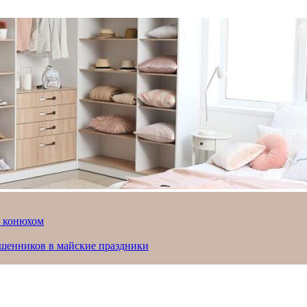
й конюхом
ошенников в майские праздники