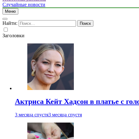
Случайные новости
Меню
Найти:
Заголовки
Актриса Кейт Хадсон в платье с го
3 месяца спустя
3 месяца спустя