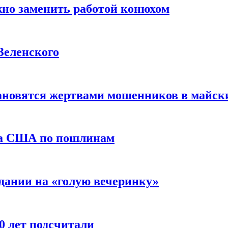
жно заменить работой конюхом
Зеленского
тановятся жертвами мошенников в майск
да США по пошлинам
дании на «голую вечеринку»
10 лет подсчитали