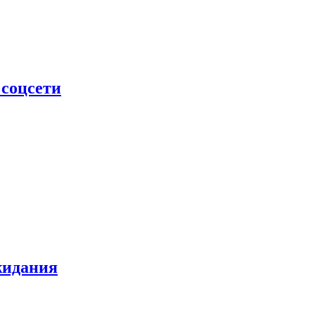
 соцсети
жидания