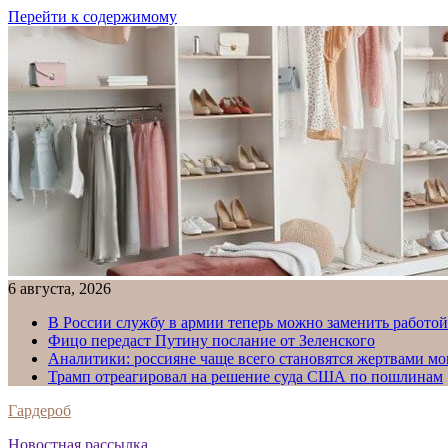
Перейти к содержимому
6 августа, 2026
В России службу в армии теперь можно заменить работо
Фицо передаст Путину послание от Зеленского
Аналитики: россияне чаще всего становятся жертвами м
Трамп отреагировал на решение суда США по пошлинам
Гардероб
Новостная рассылка