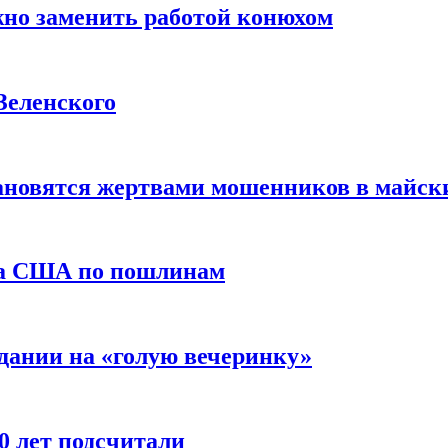
жно заменить работой конюхом
Зеленского
тановятся жертвами мошенников в майск
да США по пошлинам
дании на «голую вечеринку»
10 лет подсчитали