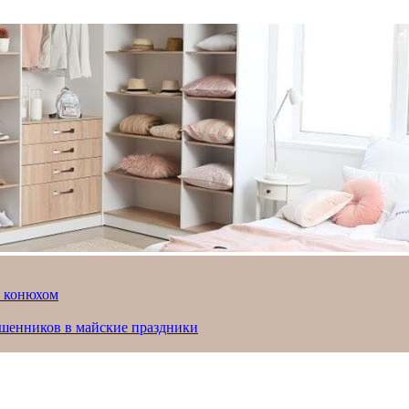
й конюхом
ошенников в майские праздники