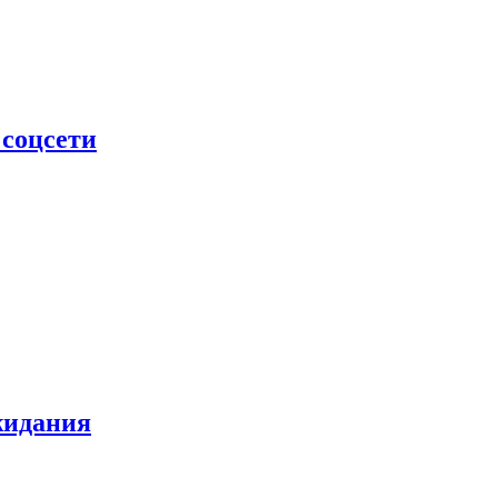
 соцсети
жидания