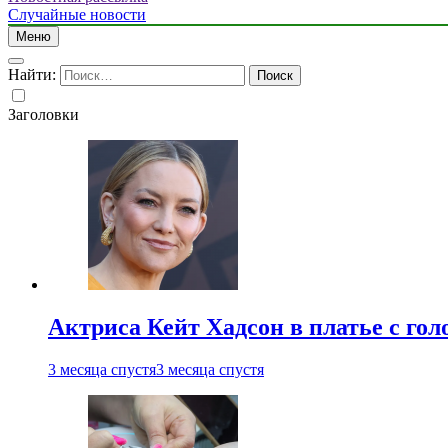
Случайные новости
Меню
Найти:
Заголовки
Актриса Кейт Хадсон в платье с го
3 месяца спустя
3 месяца спустя