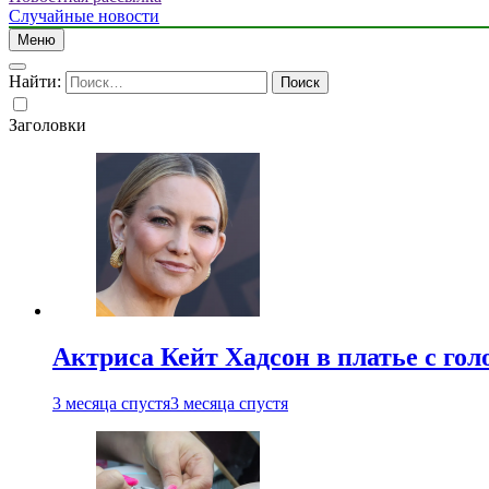
Случайные новости
Меню
Найти:
Заголовки
Актриса Кейт Хадсон в платье с го
3 месяца спустя
3 месяца спустя