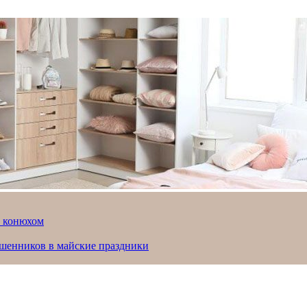
й конюхом
ошенников в майские праздники