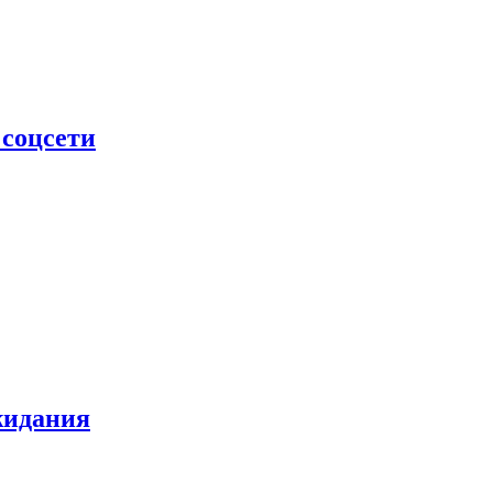
 соцсети
жидания