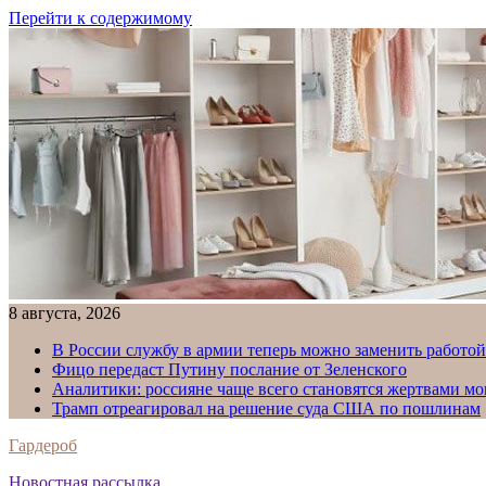
Перейти к содержимому
8 августа, 2026
В России службу в армии теперь можно заменить работо
Фицо передаст Путину послание от Зеленского
Аналитики: россияне чаще всего становятся жертвами м
Трамп отреагировал на решение суда США по пошлинам
Гардероб
Новостная рассылка