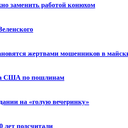
жно заменить работой конюхом
Зеленского
тановятся жертвами мошенников в майск
да США по пошлинам
дании на «голую вечеринку»
10 лет подсчитали