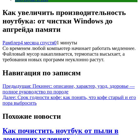
Как увеличить производительность
ноутбука: от чистки Windows до
апгрейда памяти
Рамблер
4 месяца спустя
0
1 минуты
Со временем любой компьютер начинает работать медленнее.
Файловый мусор накапливается, термопаста высыхает, а
требования новых программ неуклонно растут.
Навигация по записям
Предыдущая:
Пекинес: описание, характер, уход, здоровье —
полное руководство по породе
Далее:
Срок годности кофе: как понять, что кофе старый и его
пора выбросить
Похожие новости
Как почистить ноутбук от пыли в
домашних условиях