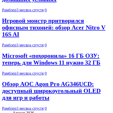
Рамблер
3 месяца спустя
0
Игровой монстр притворился
офисным тихоней: обзор Acer Nitro V
16S AI
Рамблер
3 месяца спустя
0
Microsoft «похоронила» 16 ГБ ОЗУ:
теперь для Windows 11 нужно 32 ГБ
Рамблер
3 месяца спустя
0
Обзор AOC Agon Pro AG346UCD:
доступный широкоугольный OLED
для игр и работы
Рамблер
3 месяца спустя
0
Август 2026