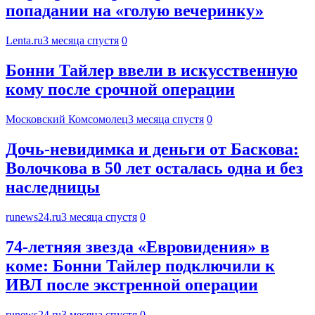
попадании на «голую вечеринку»
Lenta.ru
3 месяца спустя
0
Бонни Тайлер ввели в искусственную
кому после срочной операции
Московский Комсомолец
3 месяца спустя
0
Дочь-невидимка и деньги от Баскова:
Волочкова в 50 лет осталась одна и без
наследницы
runews24.ru
3 месяца спустя
0
74-летняя звезда «Евровидения» в
коме: Бонни Тайлер подключили к
ИВЛ после экстренной операции
runews24.ru
3 месяца спустя
0