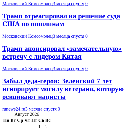
Московский Комсомолец
3 месяца спустя
0
Трамп отреагировал на решение суда
США по пошлинам
Московский Комсомолец
3 месяца спустя
0
Трамп анонсировал «замечательную»
встречу с лидером Китая
Московский Комсомолец
3 месяца спустя
0
Забыл деда-героя: Зеленский 7 лет
игнорирует могилу ветерана, которую
осваивают нацисты
runews24.ru
3 месяца спустя
0
Август 2026
Пн
Вт
Ср
Чт
Пт
Сб
Вс
1
2