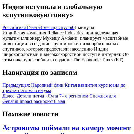
Индия вступила в глобальную
«спутниковую гонку»
Российская Газета
3 месяца спустя
0
1 минуты
Индийская компания Reliance Industries, принадлежащая
мультимиллионеру Мукешу Амбани, планирует масштабные
инвестиции в создание группировки низкоорбитальных
спутников, которые предоставят населению Индии
широкополосный и высокоскоростной доступ в интернет. Об
этом накануне сообщило издание The Economic Times (ET).
Навигация по записям
Предыдущая:
Народный банк Китая взвинтил курс юаня до
трехлетнего максимума
Далее:
Детали патча «Луна 7» с регионом Снежная для
Genshin Impact раскроют 8 мая
Похожие новости
Астрономы поймали на камеру момент