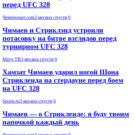
перед UFC 328
Чемпионат.com
3 месяца спустя
0
Чимаев и Стриклэнд устроили
потасовку на битве взглядов перед
турнирном UFC 328
Матч ТВ
3 месяца спустя
0
Хамзат Чимаев ударил ногой Шона
Стрикленда на стердауне перед боем
на UFC 328
Sports.ru
3 месяца спустя
0
Чимаев — о Стрикленде: я буду твоим
папочкой каждый день
Чемпионат.com
3 месяца спустя
0