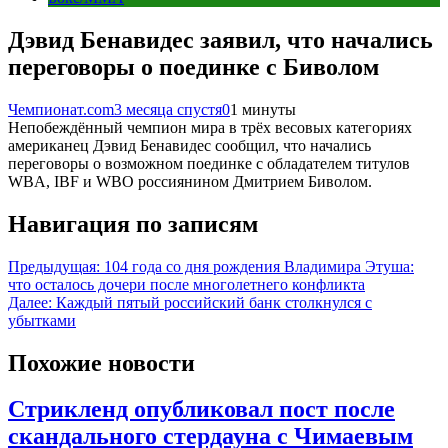
Дэвид Бенавидес заявил, что начались
переговоры о поединке с Биволом
Чемпионат.com
3 месяца спустя
0
1 минуты
Непобеждённый чемпион мира в трёх весовых категориях
американец Дэвид Бенавидес сообщил, что начались
переговоры о возможном поединке с обладателем титулов
WBA, IBF и WBO россиянином Дмитрием Биволом.
Навигация по записям
Предыдущая:
104 года со дня рождения Владимира Этуша:
что осталось дочери после многолетнего конфликта
Далее:
Каждый пятый российский банк столкнулся с
убытками
Похожие новости
Стрикленд опубликовал пост после
скандального стердауна с Чимаевым