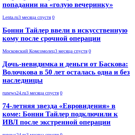
попадании на «голую вечеринку»
Lenta.ru
3 месяца спустя
0
Бонни Тайлер ввели в искусственную
кому после срочной операции
Московский Комсомолец
3 месяца спустя
0
Дочь-невидимка и деньги от Баскова:
Волочкова в 50 лет осталась одна и без
наследницы
runews24.ru
3 месяца спустя
0
74-летняя звезда «Евровидения» в
коме: Бонни Тайлер подключили к
ИВЛ после экстренной операции
runews24.ru
3 месяца спустя
0