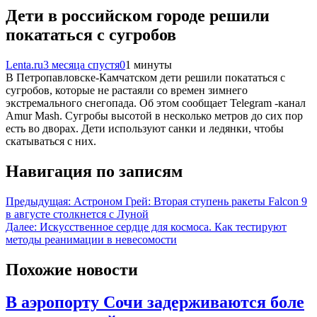
Дети в российском городе решили
покататься с сугробов
Lenta.ru
3 месяца спустя
0
1 минуты
В Петропавловске-Камчатском дети решили покататься с
сугробов, которые не растаяли со времен зимнего
экстремального снегопада. Об этом сообщает Telegram -канал
Amur Mash. Сугробы высотой в несколько метров до сих пор
есть во дворах. Дети используют санки и ледянки, чтобы
скатываться с них.
Навигация по записям
Предыдущая:
Астроном Грей: Вторая ступень ракеты Falcon 9
в августе столкнется с Луной
Далее:
Искусственное сердце для космоса. Как тестируют
методы реанимации в невесомости
Похожие новости
В аэропорту Сочи задерживаются боле