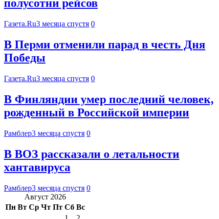
полусотни рейсов
Газета.Ru
3 месяца спустя
0
В Перми отменили парад в честь Дня
Победы
Газета.Ru
3 месяца спустя
0
В Финляндии умер последний человек,
рожденный в Российской империи
Рамблер
3 месяца спустя
0
В ВОЗ рассказали о летальности
хантавируса
Рамблер
3 месяца спустя
0
Август 2026
Пн
Вт
Ср
Чт
Пт
Сб
Вс
1
2