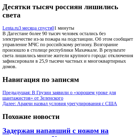
Десятки тысяч россиян лишились
света
Lenta.ru
3 месяца спустя
0
1 минуты
В Дагестане более 90 тысяч человек остались без
электричестве из-за пожара на подстанции. Об этом сообщает
управление МЧС по российскому региону. Возгорание
произошло в столице республики Махачкале. В результате
света лишились многие жители крупного города: отключения
зафиксировали в 25,9 тысячи частных и многоквартирных
домов.
Навигация по записям
Предыдущая:
В Грузии заявили о «хорошем уроке для
шантажистов» от Зеленского
Далее:
Аракчи назвал условия урегулирования с США
Похожие новости
Задержан напавший с ножом на