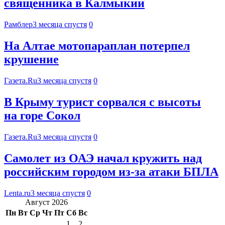
священника в Калмыкии
Рамблер
3 месяца спустя
0
На Алтае мотопараплан потерпел
крушение
Газета.Ru
3 месяца спустя
0
В Крыму турист сорвался с высоты
на горе Сокол
Газета.Ru
3 месяца спустя
0
Самолет из ОАЭ начал кружить над
российским городом из-за атаки БПЛА
Lenta.ru
3 месяца спустя
0
Август 2026
Пн
Вт
Ср
Чт
Пт
Сб
Вс
1
2