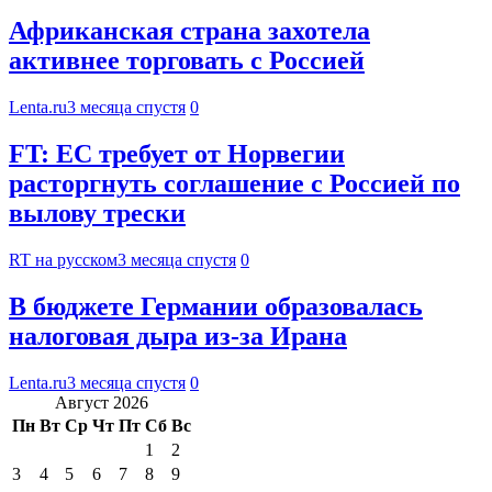
Африканская страна захотела
активнее торговать с Россией
Lenta.ru
3 месяца спустя
0
FT: ЕС требует от Норвегии
расторгнуть соглашение с Россией по
вылову трески
RT на русском
3 месяца спустя
0
В бюджете Германии образовалась
налоговая дыра из-за Ирана
Lenta.ru
3 месяца спустя
0
Август 2026
Пн
Вт
Ср
Чт
Пт
Сб
Вс
1
2
3
4
5
6
7
8
9