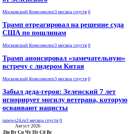
Московский Комсомолец
3 месяца спустя
0
Трамп отреагировал на решение суда
США по пошлинам
Московский Комсомолец
3 месяца спустя
0
Трамп анонсировал «замечательную»
встречу с лидером Китая
Московский Комсомолец
3 месяца спустя
0
Забыл деда-героя: Зеленский 7 лет
игнорирует могилу ветерана, которую
осваивают нацисты
runews24.ru
3 месяца спустя
0
Август 2026
Пн
Вт
Ср
Чт
Пт
Сб
Вс