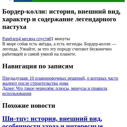
Бордер-колли: история, внешний вид,
характер и содержание легендарного
пастуха
Рамблер
4 месяца спустя
0
1 минуты
В мире собак есть звёзды, а есть легенды. Бордер-колли —
легенда. Узнайте, за что эту породу считают бесконечно
работящей и самой умной на планете.
Навигация по записям
Предыдущая:
10 планировочных решений, о которых часто
жалеют после строительства дома
Далее:
Что такое чернозём: плюсы, минусы и правила
использования
Похожие новости
Ши-тцу: история, внешний вид,
особенности ухода и интересные