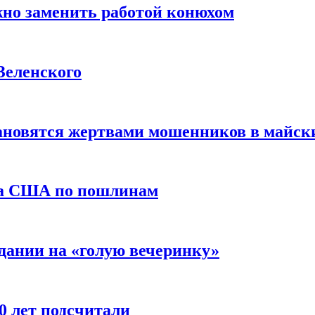
жно заменить работой конюхом
Зеленского
тановятся жертвами мошенников в майск
да США по пошлинам
дании на «голую вечеринку»
10 лет подсчитали