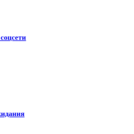
 соцсети
жидания