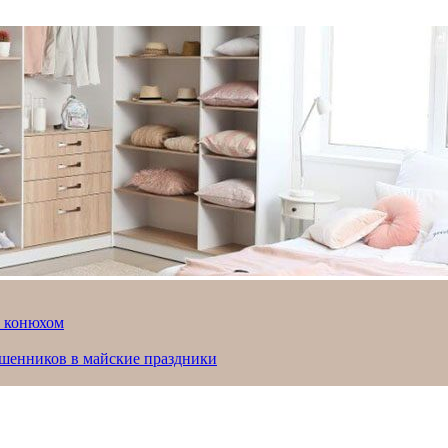
й конюхом
ошенников в майские праздники