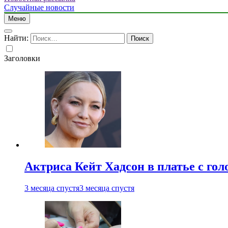
Случайные новости
Меню
Найти:
Заголовки
Актриса Кейт Хадсон в платье с го
3 месяца спустя
3 месяца спустя