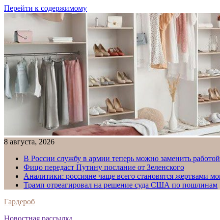
Перейти к содержимому
8 августа, 2026
В России службу в армии теперь можно заменить работо
Фицо передаст Путину послание от Зеленского
Аналитики: россияне чаще всего становятся жертвами м
Трамп отреагировал на решение суда США по пошлинам
Гардероб
Новостная рассылка