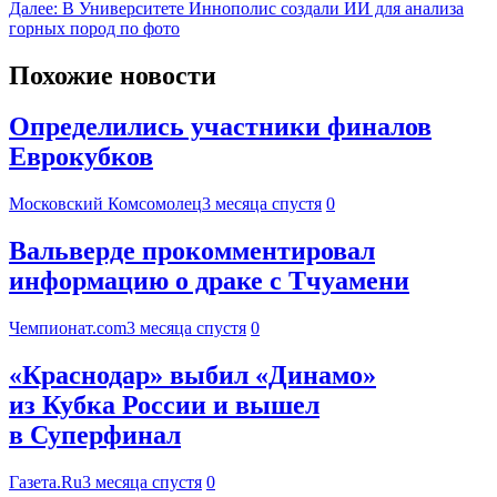
Далее:
В Университете Иннополис создали ИИ для анализа
горных пород по фото
Похожие новости
Определились участники финалов
Еврокубков
Московский Комсомолец
3 месяца спустя
0
Вальверде прокомментировал
информацию о драке с Тчуамени
Чемпионат.com
3 месяца спустя
0
«Краснодар» выбил «Динамо»
из Кубка России и вышел
в Суперфинал
Газета.Ru
3 месяца спустя
0