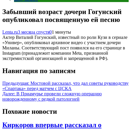
Забывший возраст дочери Гогунский
опубликовал посвященную ей песню
Lenta.ru
3 месяца спустя
0
1 минуты
Актер Виталий Гогунский, известный по роли Кузи в сериале
«Универ», опубликовал архивное видео с участием дочери
Миланы. Соответствующий пост появился на его странице в
Instagram (принадлежит компании Meta, признанной
экстремистской организацией и запрещенной в РФ).
Навигация по записям
Предыдущая:
Мостовой рассказал, что дал советы руководству
«Спартака» перед матчем с ЦСКА
Далее:
В Приамурье провели сложную операцию
новорожденному с редкой патологией
Похожие новости
Киркоров впервые рассказал о