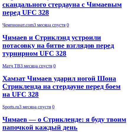
скандального стердауна с Чимаевым
перед UFC 328
Чемпионат.com
3 месяца спустя
0
Чимаев и Стриклэнд устроили
потасовку на битве взглядов перед
турнирном UFC 328
Матч ТВ
3 месяца спустя
0
Хамзат Чимаев ударил ногой Шона
Стрикленда на стердауне перед боем
на UFC 328
Sports.ru
3 месяца спустя
0
Чимаев — о Стрикленде: я буду твоим
папочкой каждый день