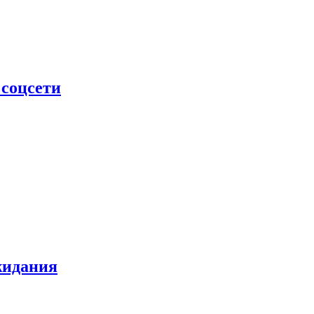
 соцсети
жидания