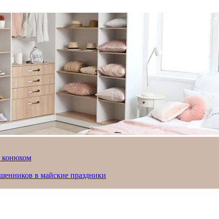
й конюхом
ошенников в майские праздники