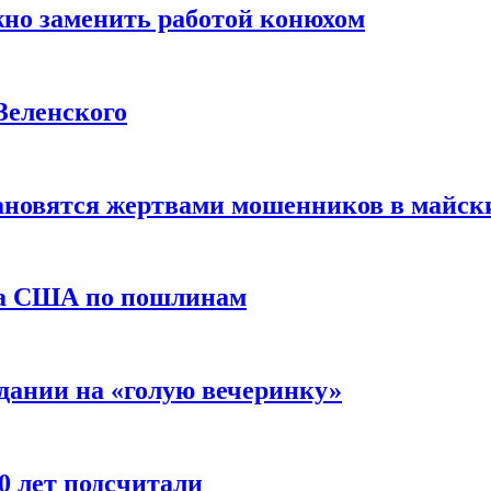
жно заменить работой конюхом
Зеленского
тановятся жертвами мошенников в майск
да США по пошлинам
дании на «голую вечеринку»
10 лет подсчитали