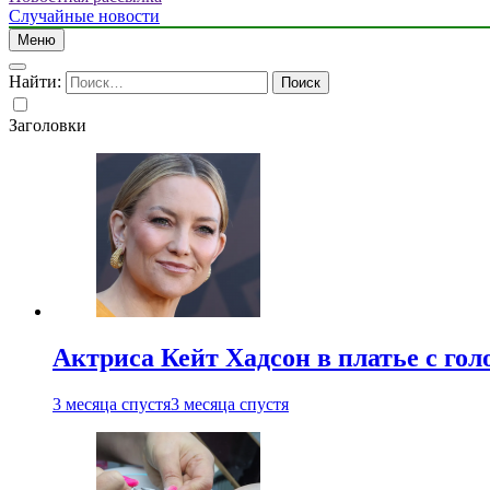
Случайные новости
Меню
Найти:
Заголовки
Актриса Кейт Хадсон в платье с го
3 месяца спустя
3 месяца спустя