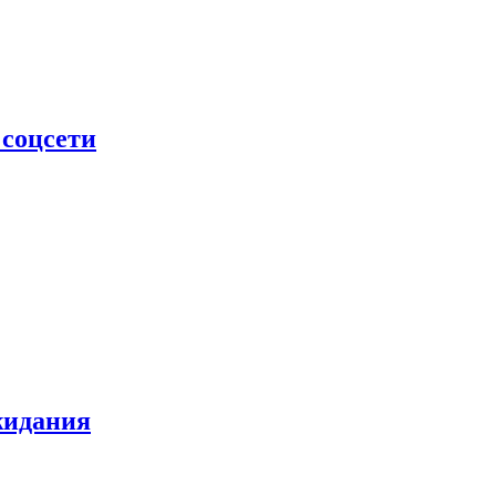
 соцсети
жидания