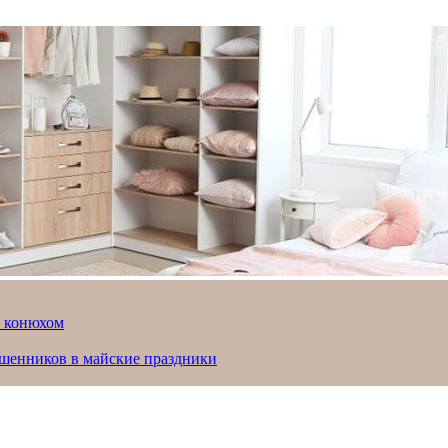
й конюхом
ошенников в майские праздники