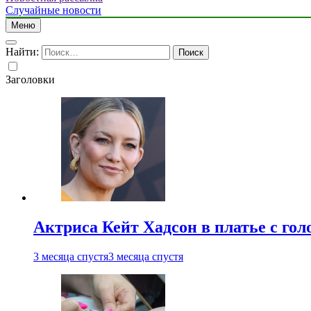
Случайные новости
Меню
Найти:
Заголовки
Актриса Кейт Хадсон в платье с го
3 месяца спустя
3 месяца спустя