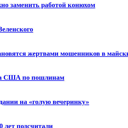
жно заменить работой конюхом
Зеленского
тановятся жертвами мошенников в майск
да США по пошлинам
дании на «голую вечеринку»
10 лет подсчитали