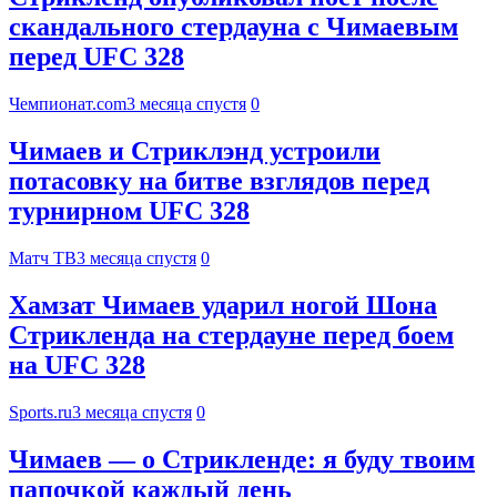
скандального стердауна с Чимаевым
перед UFC 328
Чемпионат.com
3 месяца спустя
0
Чимаев и Стриклэнд устроили
потасовку на битве взглядов перед
турнирном UFC 328
Матч ТВ
3 месяца спустя
0
Хамзат Чимаев ударил ногой Шона
Стрикленда на стердауне перед боем
на UFC 328
Sports.ru
3 месяца спустя
0
Чимаев — о Стрикленде: я буду твоим
папочкой каждый день