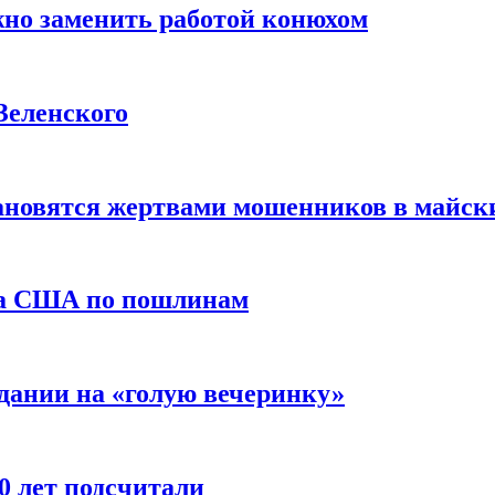
жно заменить работой конюхом
Зеленского
тановятся жертвами мошенников в майск
да США по пошлинам
дании на «голую вечеринку»
10 лет подсчитали