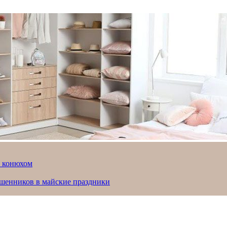
й конюхом
ошенников в майские праздники