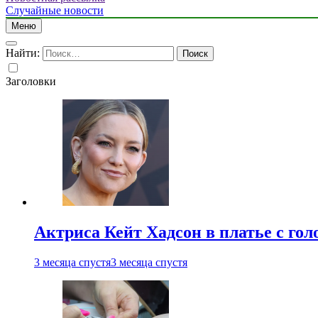
Случайные новости
Меню
Найти:
Заголовки
Актриса Кейт Хадсон в платье с го
3 месяца спустя
3 месяца спустя