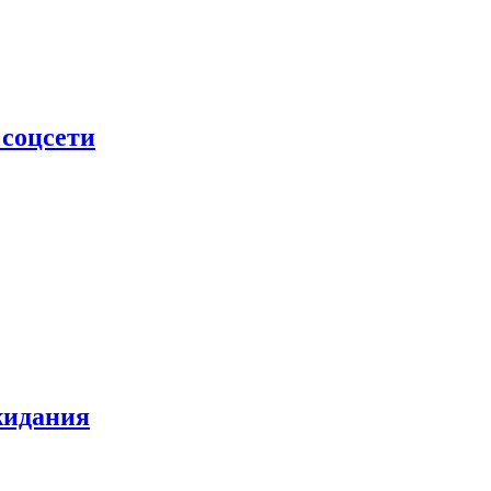
 соцсети
жидания