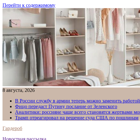
Перейти к содержимому
8 августа, 2026
В России службу в армии теперь можно заменить работо
Фицо передаст Путину послание от Зеленского
Аналитики: россияне чаще всего становятся жертвами м
Трамп отреагировал на решение суда США по пошлинам
Гардероб
Новостная рассылка