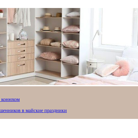
й конюхом
ошенников в майские праздники