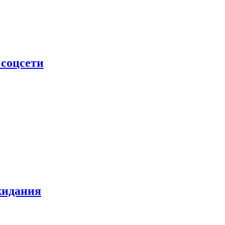
 соцсети
жидания