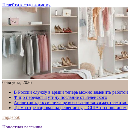
Перейти к содержимому
6 августа, 2026
В России службу в армии теперь можно заменить работо
Фицо передаст Путину послание от Зеленского
Аналитики: россияне чаще всего становятся жертвами м
Трамп отреагировал на решение суда США по пошлинам
Гардероб
Новостная рассылка