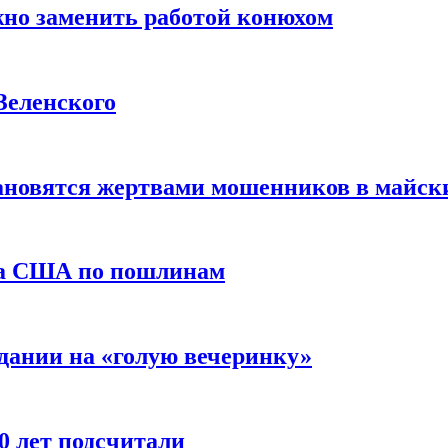
жно заменить работой конюхом
Зеленского
тановятся жертвами мошенников в майск
да США по пошлинам
дании на «голую вечеринку»
10 лет подсчитали