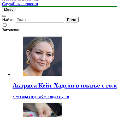
Случайные новости
Меню
Найти:
Заголовки
Актриса Кейт Хадсон в платье с го
3 месяца спустя
3 месяца спустя