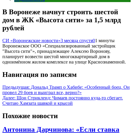
В Воронеже начнут строить шестой
дом в ЖК «Высота сити» за 1,5 млрд
рублей
СИ «Воронежские новости»
3 месяца спустя
0
1 минуты
Воронежское ООО «Специализированный застройщик
"Высота сити"», принадлежащее Алексею Воронову,
планирует возвести шестой многоквартирный дом в
одноимённом жилом комплексе на улице Краснознаменной.
Навигация по записям
Предыдущая:
Дональд Трамп о Хабибе: «Особенный боец. Он
провел 29 боев и выиграл все, верно?»
Далее:
Шон Стрикленд: Чимаев постоянно куда-то сбегает.
Считаю Хамзата шавкой и крысой
Похожие новости
Антонина Дарчинова: «Если ставка