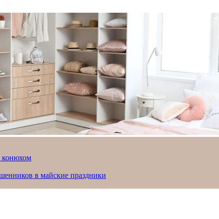
й конюхом
ошенников в майские праздники