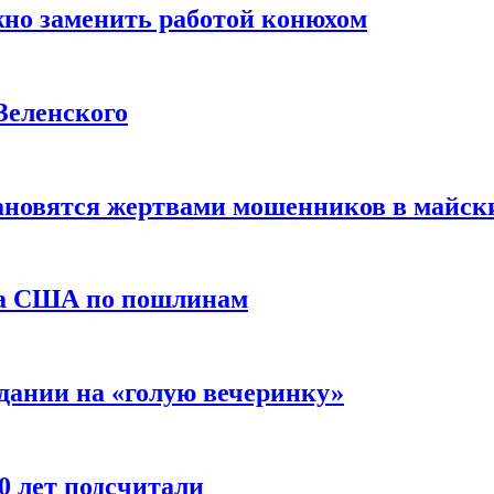
жно заменить работой конюхом
Зеленского
тановятся жертвами мошенников в майск
да США по пошлинам
дании на «голую вечеринку»
10 лет подсчитали