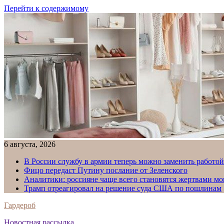
Перейти к содержимому
6 августа, 2026
В России службу в армии теперь можно заменить работо
Фицо передаст Путину послание от Зеленского
Аналитики: россияне чаще всего становятся жертвами м
Трамп отреагировал на решение суда США по пошлинам
Гардероб
Новостная рассылка