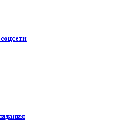
 соцсети
жидания