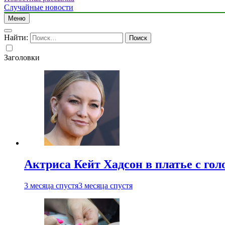
Случайные новости
Меню
Найти:
Заголовки
Актриса Кейт Хадсон в платье с го
3 месяца спустя
3 месяца спустя