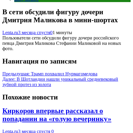
В сети обсудили фигуру дочери
Дмитрия Маликова в мини-шортах
Lenta.ru
3 месяца спустя
0
1 минуты
Пользователи сети обсудили фигуру дочери российского
певца Дмитрия Маликова Стефании Маликовой на новых
фото.
Навигация по записям
Предыдущая:
Трамп похвалил Нурмагомедова
Далее:
В Шотландии нашли уникальный средневековый
зубной протез из золота
Похожие новости
Киркоров впервые рассказал о
попадании на «голую вечеринку»
Lenta.ru
3 месяца спустя
0