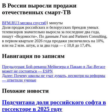
В России выросли продажи
отечественных смарт-ТВ
BFM.RU
3 месяца спустя
0
1 минуты
Доля продаж российских и белорусских брендов умных
телевизоров значительно выросла за последние два года,
пишут «Ведомости». По данным J’son and Partners Consulting,
в первом квартале 2026 года продажи увеличились на 10%,
или на 2 млн. штук, а за два года — с 10,8 до 17,4%.
Навигация по записям
Предыдущая:
Бой‑реванш Мейвезера и Пакьяо в Лас‑Вегасе
может не состояться — ESPN
Далее:
Почему школы не учат думать, несмотря на реформы
— ответили ученые
Похожие новости
Подсчитана доля российского софта в
госсекторе в 2025 году