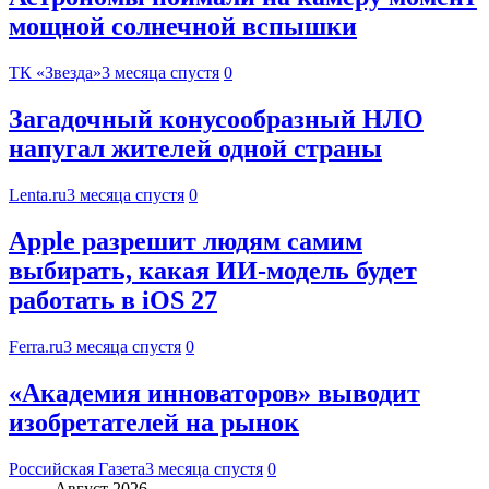
мощной солнечной вспышки
ТК «Звезда»
3 месяца спустя
0
Загадочный конусообразный НЛО
напугал жителей одной страны
Lenta.ru
3 месяца спустя
0
Apple разрешит людям самим
выбирать, какая ИИ-модель будет
работать в iOS 27
Ferra.ru
3 месяца спустя
0
«Академия инноваторов» выводит
изобретателей на рынок
Российская Газета
3 месяца спустя
0
Август 2026