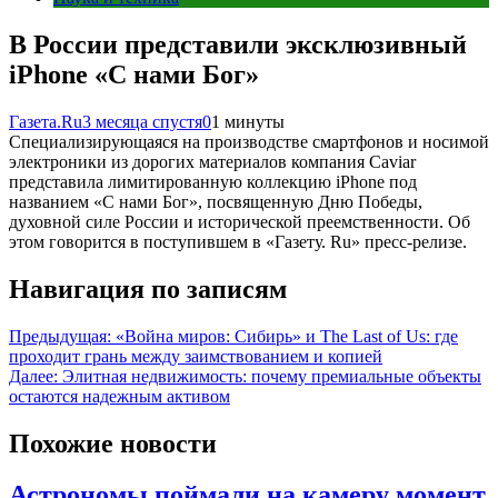
В России представили эксклюзивный
iPhone «С нами Бог»
Газета.Ru
3 месяца спустя
0
1 минуты
Специализирующаяся на производстве смартфонов и носимой
электроники из дорогих материалов компания Caviar
представила лимитированную коллекцию iPhone под
названием «С нами Бог», посвященную Дню Победы,
духовной силе России и исторической преемственности. Об
этом говорится в поступившем в «Газету. Ru» пресс-релизе.
Навигация по записям
Предыдущая:
«Война миров: Сибирь» и The Last of Us: где
проходит грань между заимствованием и копией
Далее:
Элитная недвижимость: почему премиальные объекты
остаются надежным активом
Похожие новости
Астрономы поймали на камеру момент