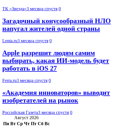
ТК «Звезда»
3 месяца спустя
0
Загадочный конусообразный НЛО
напугал жителей одной страны
Lenta.ru
3 месяца спустя
0
Apple разрешит людям самим
выбирать, какая ИИ-модель будет
работать в iOS 27
Ferra.ru
3 месяца спустя
0
«Академия инноваторов» выводит
изобретателей на рынок
Российская Газета
3 месяца спустя
0
Август 2026
Пн
Вт
Ср
Чт
Пт
Сб
Вс