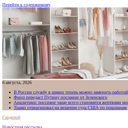
Перейти к содержимому
6 августа, 2026
В России службу в армии теперь можно заменить работо
Фицо передаст Путину послание от Зеленского
Аналитики: россияне чаще всего становятся жертвами м
Трамп отреагировал на решение суда США по пошлинам
Гардероб
Новостная рассылка