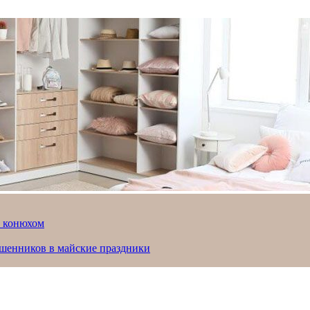
й конюхом
ошенников в майские праздники