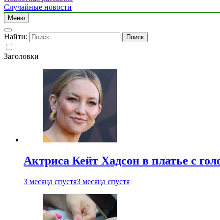
Случайные новости
Меню
Найти:
Заголовки
Актриса Кейт Хадсон в платье с го
3 месяца спустя
3 месяца спустя