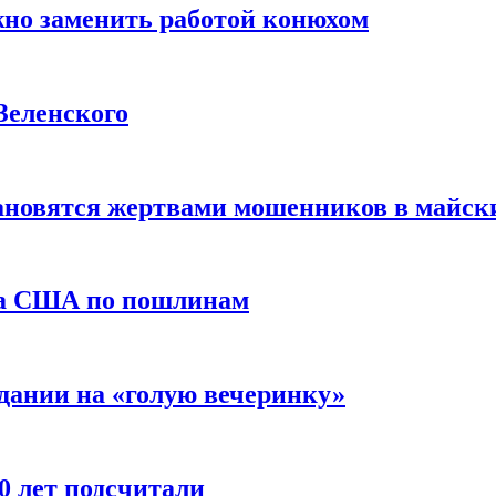
жно заменить работой конюхом
Зеленского
тановятся жертвами мошенников в майск
да США по пошлинам
дании на «голую вечеринку»
10 лет подсчитали