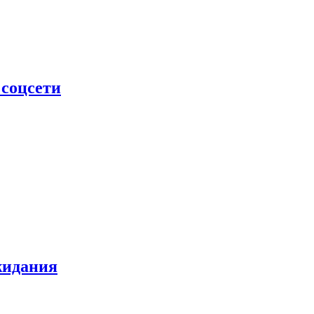
 соцсети
жидания