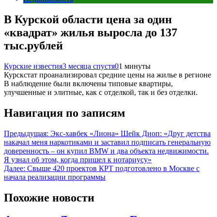
В Курской области цена за один
«квадрат» жилья выросла до 137
тыс.рублей
Курские известия
3 месяца спустя
0
1 минуты
Курскстат проанализировал средние цены на жилье в регионе
В наблюдение были включены типовые квартиры,
улучшенные и элитные, как с отделкой, так и без отделки.
Навигация по записям
Предыдущая:
Экс-хавбек «Лиона» Шейк Диоп: «Друг детства
накачал меня наркотиками и заставил подписать генеральную
доверенность – он купил BMW и два объекта недвижимости.
Я узнал об этом, когда пришел к нотариусу»
Далее:
Свыше 420 проектов КРТ подготовлено в Москве с
начала реализации программы
Похожие новости