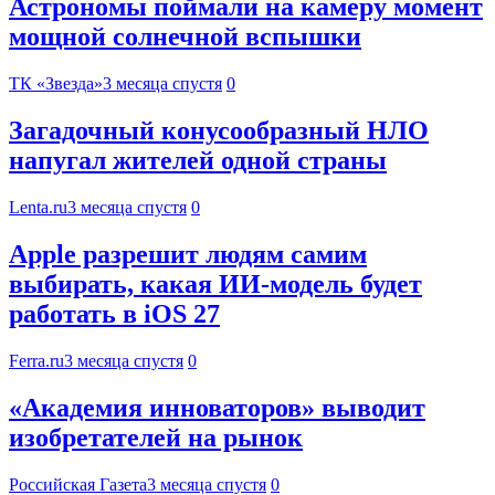
Астрономы поймали на камеру момент
мощной солнечной вспышки
ТК «Звезда»
3 месяца спустя
0
Загадочный конусообразный НЛО
напугал жителей одной страны
Lenta.ru
3 месяца спустя
0
Apple разрешит людям самим
выбирать, какая ИИ-модель будет
работать в iOS 27
Ferra.ru
3 месяца спустя
0
«Академия инноваторов» выводит
изобретателей на рынок
Российская Газета
3 месяца спустя
0