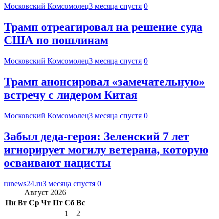
Московский Комсомолец
3 месяца спустя
0
Трамп отреагировал на решение суда
США по пошлинам
Московский Комсомолец
3 месяца спустя
0
Трамп анонсировал «замечательную»
встречу с лидером Китая
Московский Комсомолец
3 месяца спустя
0
Забыл деда-героя: Зеленский 7 лет
игнорирует могилу ветерана, которую
осваивают нацисты
runews24.ru
3 месяца спустя
0
Август 2026
Пн
Вт
Ср
Чт
Пт
Сб
Вс
1
2